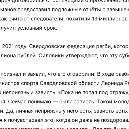
рин договорился с гостиницами о проживании сп
урманов предоставил подложные отчёты с завыше
 как считают следователи, похитили 13 миллионо
олучил условный срок.
к 2021 году. Свердловская федерация регби, кото
ллиона рублей. Силовики утверждают, что эту суб
признал и заявил, что его оговорили. В ходе разб
нистра спорта Свердловской области Леонида Рап
неприязнь и зависть. «Пока не попал под стражу, 
ня. Сейчас понимаю — была зависть. Такой молод
Да, личная неприязнь у него есть, зависть есть
я я почувствовал это, когда он даже не поздорова