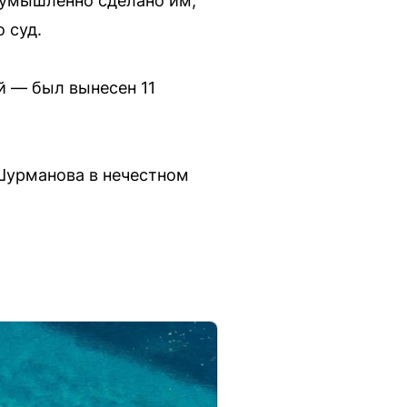
о умышленно сделано им,
 суд.
й — был вынесен 11
 Шурманова в нечестном