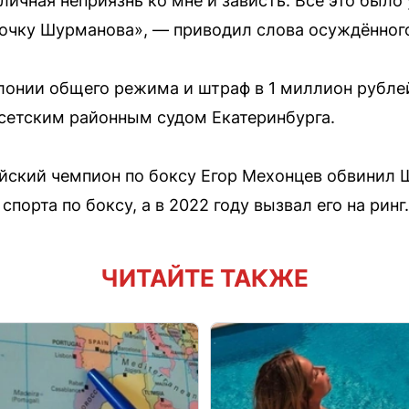
о личная неприязнь ко мне и зависть. Все это был
кочку Шурманова», — приводил слова осуждённого
лонии общего режима и штраф в 1 миллион рубле
сетским районным судом Екатеринбурга.
пийский чемпион по боксу Егор Мехонцев обвинил
порта по боксу, а в 2022 году вызвал его на ринг.
ЧИТАЙТЕ ТАКЖЕ