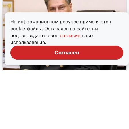
На информационном ресурсе применяются
cookie-файлы. Оставаясь на сайте, вы
В Екатеринбурге накрыли бордель в
подтверждаете свое
согласие
на их
элитном квартале
использование.
Полиция и общественники пресекли деятельность
Согласен
подпольного притона в доме на улице Энгельса.
7 августа, 2026, 13:46
2