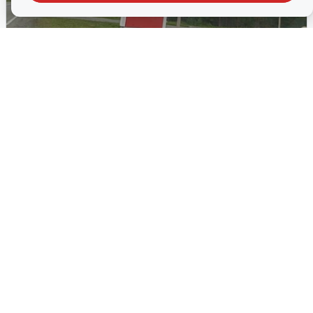
Эксперт объяснил причины дефицита
бензина на Урале
Ситуацию с дефицитом и ростом цен на бензин в
Свердловской области усугубляет ажиотажный спрос,
который подогревают сами водители.
22 июня, 2026, 15:58
770