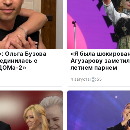
: Ольга Бузова
«Я была шокирова
оединилась с
Агузарову заметил
«ДОМа-2»
летнем парнем
4 августа
55