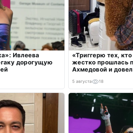
жа»: Ивлеева
«Триггерю тех, кто
егаку дорогущую
жестко прошлась п
лей
Ахмедовой и довел
5 августа
18