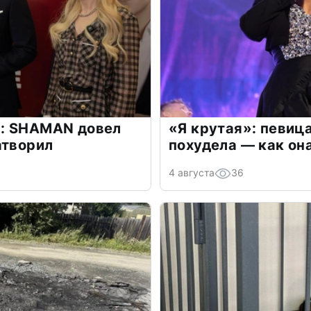
: SHAMAN довел
«Я крутая»: певиц
атворил
похудела — как он
4 августа
36