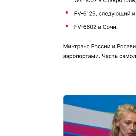
WZ-1057 в Ставрополь
FV-6129, следующий из
FV-6602 в Сочи.
Минтранс России и Росав
аэропортами. Часть самол