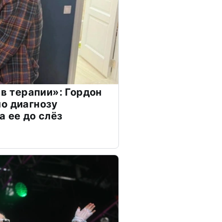
 в терапии»: Гордон
о диагнозу
а ее до слёз