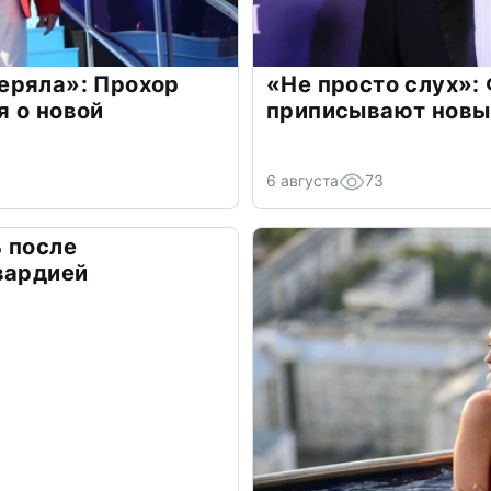
еряла»: Прохор
«Не просто слух»:
 о новой
приписывают новы
6 августа
73
 после
вардией