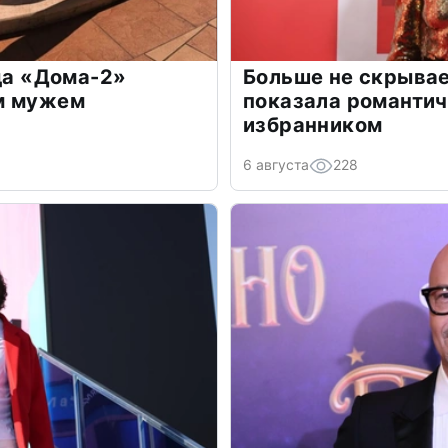
зда «Дома-2»
Больше не скрывае
м мужем
показала романти
избранником
6 августа
228