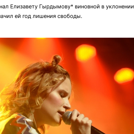
ал Елизавету Гырдымову* виновной в уклонении
начил ей год лишения свободы.