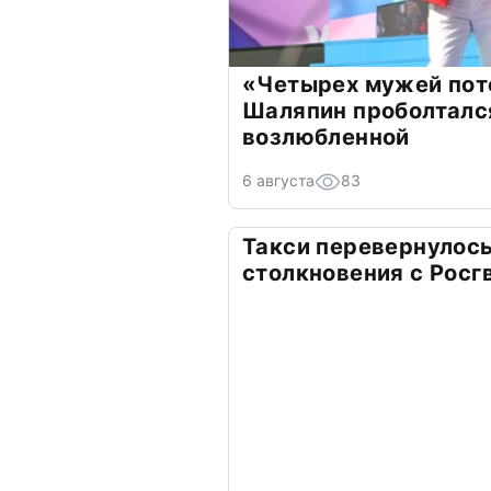
«Четырех мужей пот
Шаляпин проболтался
возлюбленной
6 августа
83
Такси перевернулось
столкновения с Росг