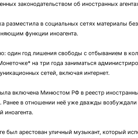
енных законодательством об иностранных агента
тка разместила в социальных сетях материалы без
лняющим функции иноагента.
но: один год лишения свободы с отбыванием в ко
 Монеточке* на три года заниматься администрир
никационных сетей, включая интернет.
была включена Минюстом РФ в реестр иностранны
к. Ранее в отношении неё уже дважды возбуждали
й иноагента.
ге был арестован уличный музыкант, который испо