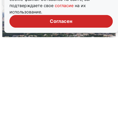
подтверждаете свое
согласие
на их
использование.
Согласен
Москвичи услышали грохот, похожий
на взрыв
7 августа
0