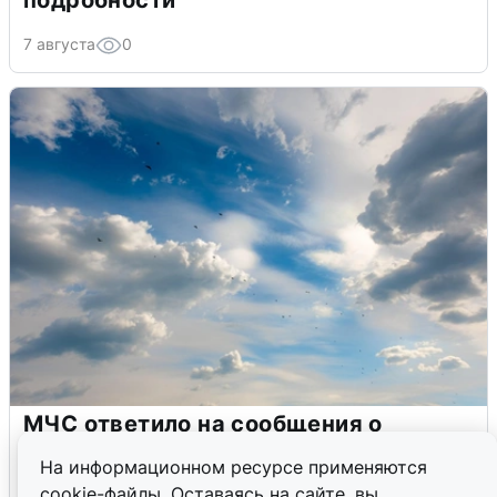
подробности
7 августа
0
МЧС ответило на сообщения о
грохоте в Москве
На информационном ресурсе применяются
cookie-файлы. Оставаясь на сайте, вы
7 августа
0