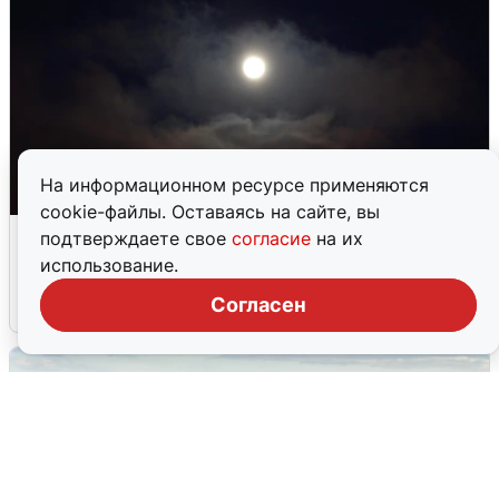
На информационном ресурсе применяются
cookie-файлы. Оставаясь на сайте, вы
Взрывы в Воронеже после сигнала
подтверждаете свое
согласие
на их
тревоги
использование.
Согласен
5 августа
0