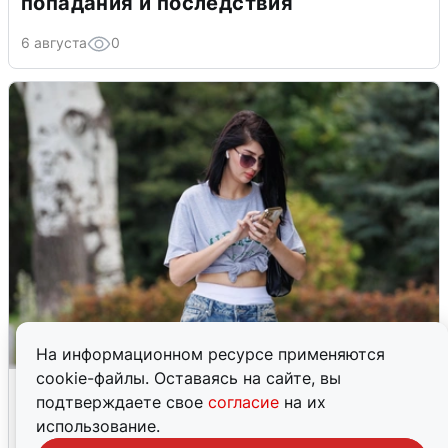
попадания и последствия
6 августа
0
На информационном ресурсе применяются
cookie-файлы. Оставаясь на сайте, вы
Волгоградцы остались без
подтверждаете свое
согласие
на их
мобильного интернета
использование.