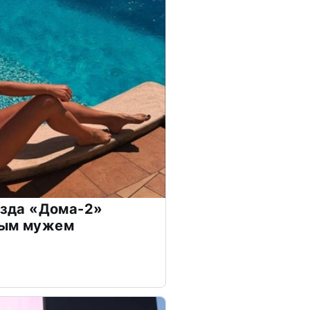
везда «Дома-2»
дым мужем