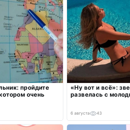
льник: пройдите
«Ну вот и всё»: з
 котором очень
развелась с моло
6 августа
43