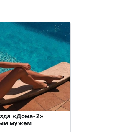
везда «Дома-2»
дым мужем