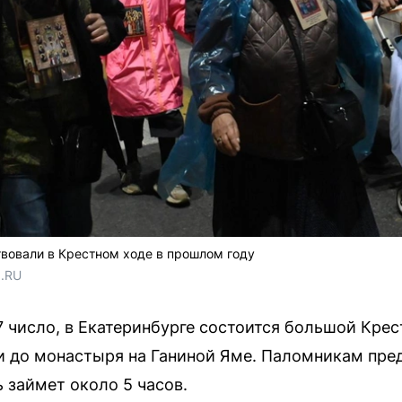
вовали в Крестном ходе в прошлом году
1.RU
17 число, в Екатеринбурге состоится большой Кре
и до монастыря на Ганиной Яме. Паломникам пре
 займет около 5 часов.