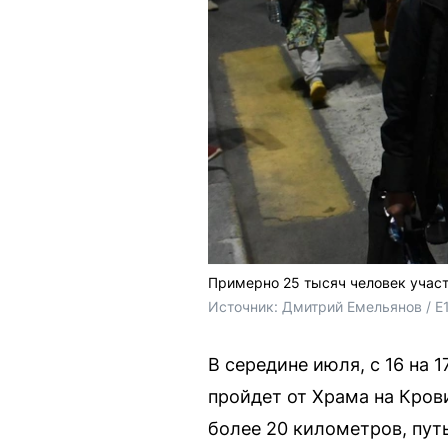
Примерно 25 тысяч человек участ
Источник: 
Дмитрий Емельянов / E
В середине июля, с 16 на 
пройдет от Храма на Кров
более 20 километров, путь