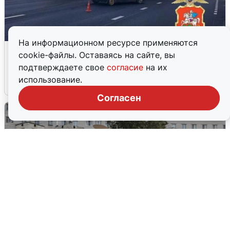
На информационном ресурсе применяются
Пять машин столкнулись на
cookie-файлы. Оставаясь на сайте, вы
Дмитровском шоссе в Подмосковье
подтверждаете свое
согласие
на их
использование.
4 августа
0
Согласен