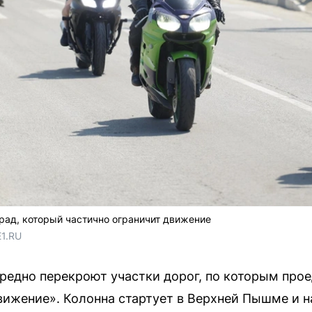
арад, который частично ограничит движение
E1.RU
ередно перекроют участки дорог, по которым про
ижение». Колонна стартует в Верхней Пышме и н