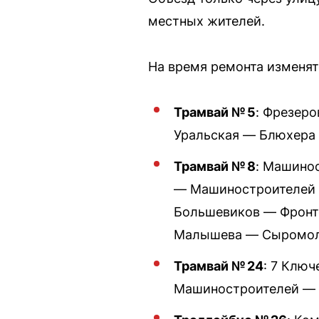
местных жителей.
На время ремонта изменят
Трамвай № 5
: Фрезер
Уральская — Блюхера
Трамвай № 8
: Машино
— Машиностроителей 
Большевиков — Фронт
Малышева — Сыромол
Трамвай № 24
: 7 Клю
Машиностроителей — 