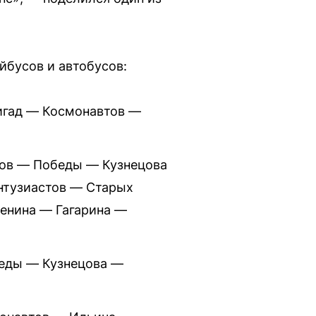
йбусов и автобусов:
игад — Космонавтов —
ов — Победы — Кузнецова
нтузиастов — Старых
енина — Гагарина —
беды — Кузнецова —