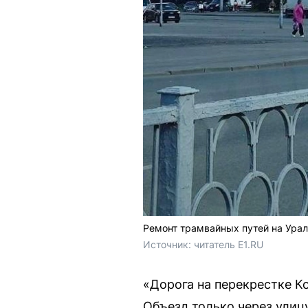
Ремонт трамвайных путей на Ура
Источник: 
читатель E1.RU
«Дорога на перекрестке К
Объезд только через улиц