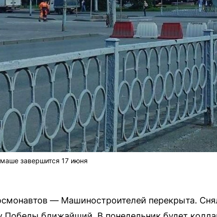
лмаше завершится 17 июня
осмонавтов — Машиностроителей перекрыта. Сня
у Победы ближайший. В понедельник будет колла