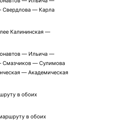
монавтов — Ильича —
 Свердлова — Карла
алее Калининская —
монавтов — Ильича —
— Смазчиков — Сулимова
нческая — Академическая
шруту в обоих
маршруту в обоих