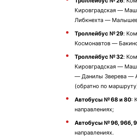
Троллейбус № 26
: Ко
Кировградская — Маш
Либкнехта — Малышева
Троллейбус № 29
: Ко
Космонавтов — Бакин
Троллейбус № 32
: Ко
Кировградская — Маш
— Данилы Зверева — 
(обратно по маршруту
Автобусы № 68 и 80
:
направлениях;
Автобусы № 96, 96б, 
направлениях.