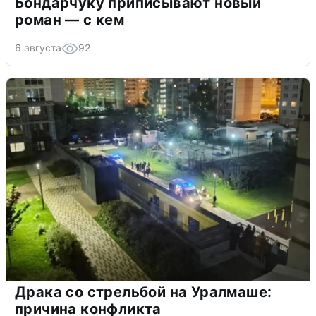
Бондарчуку приписывают новый
роман — с кем
6 августа
92
Драка со стрельбой на Уралмаше:
причина конфликта