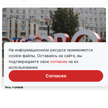
На информационном ресурсе применяются
cookie-файлы. Оставаясь на сайте, вы
подтверждаете свое
согласие
на их
использование.
Согласен
Грохот в небе разбудил жителей
Кстова
4 августа
0