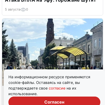
5 августа
0
На информационном ресурсе применяются
cookie-файлы. Оставаясь на сайте, вы
подтверждаете свое
согласие
на их
У соседей пожар и сбои: что было при
использование.
режиме БПЛА в Прикамье
Согласен
5 августа
0