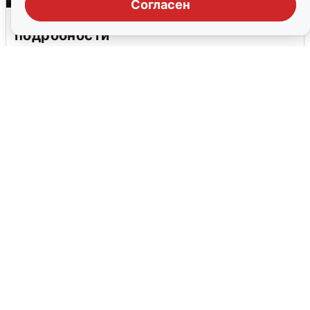
Согласен
Москвичи услышали грохот в небе:
подробности
7 августа
0
МЧС ответило на сообщения о