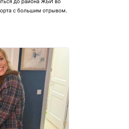
ться до района ЖБИ во
порта с большим отрывом.