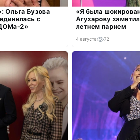
: Ольга Бузова
«Я была шокирова
оединилась с
Агузарову заметил
«ДОМа-2»
летнем парнем
4 августа
72