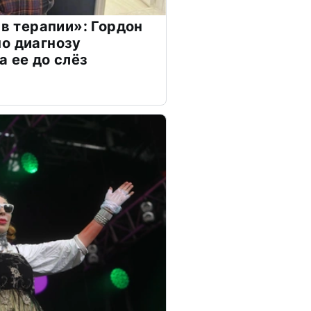
 в терапии»: Гордон
о диагнозу
а ее до слёз