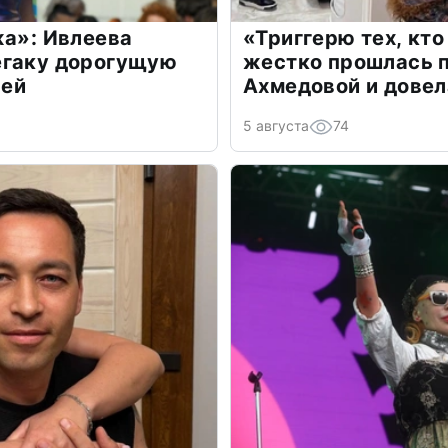
жа»: Ивлеева
«Триггерю тех, кто
егаку дорогущую
жестко прошлась п
лей
Ахмедовой и довел
5 августа
74