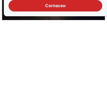
Согласен
В Воронеже прогремели взрывы
после сигнала тревоги
5 августа
0