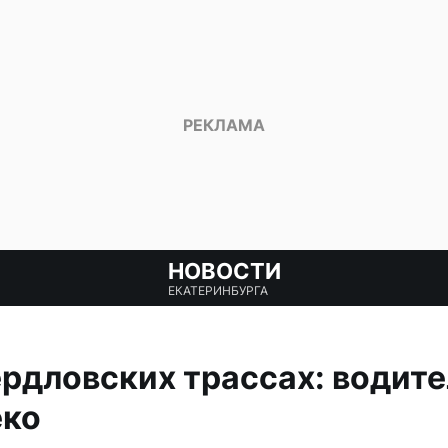
НОВОСТИ
ЕКАТЕРИНБУРГА
ердловских трассах: водит
еко