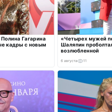
 Полина Гагарина
«Четырех мужей п
ые кадры с новым
Шаляпин проболтал
возлюбленной
6 августа
11