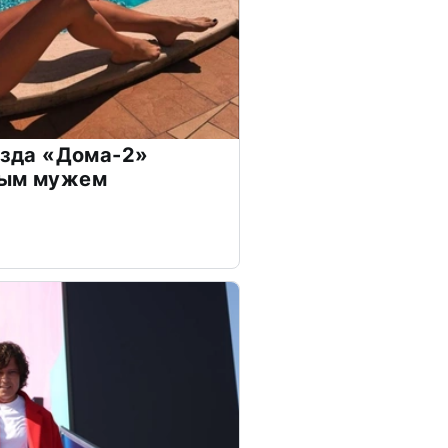
везда «Дома-2»
дым мужем