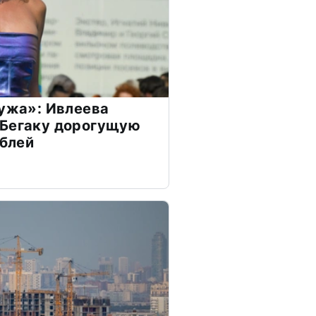
мужа»: Ивлеева
 Бегаку дорогущую
ублей