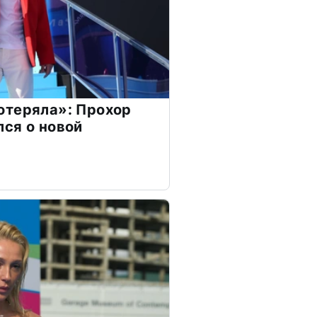
отеряла»: Прохор
ся о новой