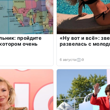
льник: пройдите
«Ну вот и всё»: з
 котором очень
развелась с моло
6 августа
9