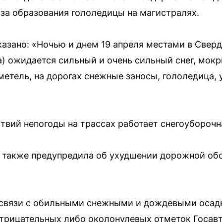
за образования гололедицы на магистралях.
азано: «Ночью и днем 19 апреля местами в Сверд
) ожидается сильный и очень сильный снег, мокр
 метель, на дорогах снежные заносы, гололедица,
вий непогоды на трассах работает снегоуборочна
 также предупредила об ухудшении дорожной обс
В связи с обильными снежными и дождевыми осад
отрицательных либо околонулевых отметок Госав