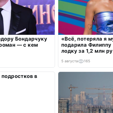
едору Бондарчуку
«Всё, потеряла я 
роман — с кем
подарила Филиппу
лодку за 1,2 млн р
5 августа
165
 подростков в