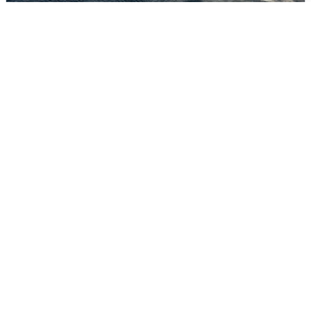
В Сочи сняли угрозу атаки БПЛА,
аэропорт закрыт
6 августа
0
Ночная атака БПЛА на Ярославль: