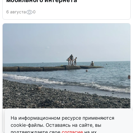
мобильного интернета
6 августа
0
Сирены в Сочи: новая угроза БПЛА
На информационном ресурсе применяются
cookie-файлы. Оставаясь на сайте, вы
6 августа
0
подтверждаете свое
согласие
на их