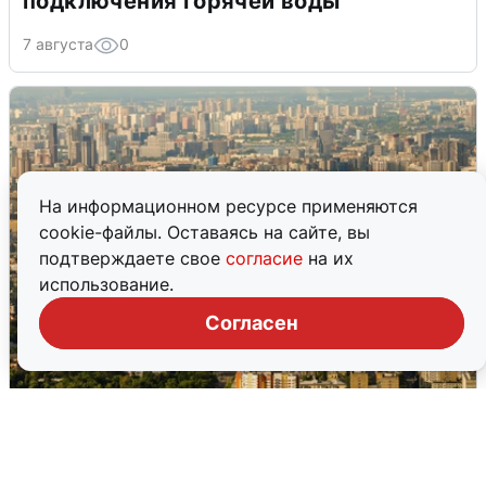
подключения горячей воды
7 августа
0
На информационном ресурсе применяются
cookie-файлы. Оставаясь на сайте, вы
подтверждаете свое
согласие
на их
использование.
Согласен
Москвичи услышали грохот в небе:
подробности
7 августа
0