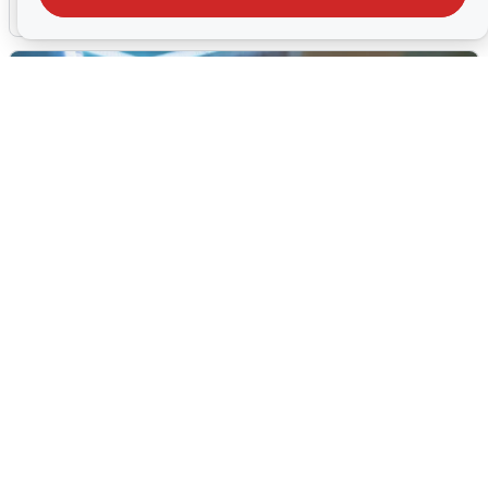
8 августа
0
Ночью в Самарской области завыли
сирены
8 августа
0