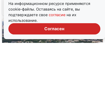
грохоте в Москве
На информационном ресурсе применяются
cookie-файлы. Оставаясь на сайте, вы
7 августа
0
подтверждаете свое
согласие
на их
использование.
Согласен
Москвичи услышали грохот, похожий
на взрыв
7 августа
0