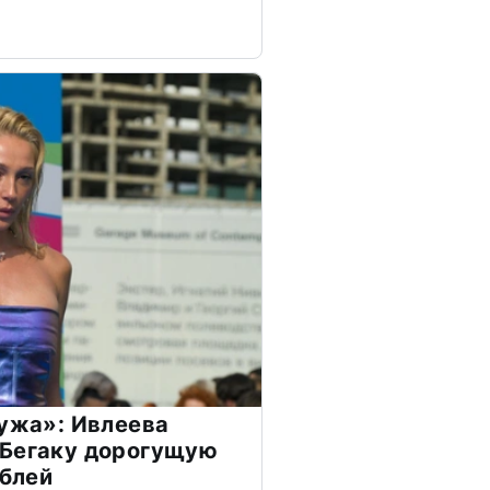
мужа»: Ивлеева
 Бегаку дорогущую
ублей