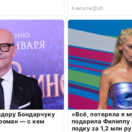
6 августа
25
едору Бондарчуку
«Всё, потеряла я 
роман — с кем
подарила Филиппу
лодку за 1,2 млн р