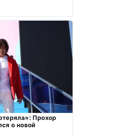
отеряла»: Прохор
ся о новой