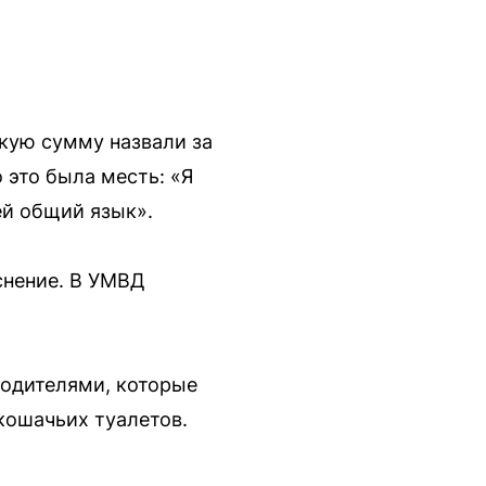
кую сумму назвали за
 это была месть: «Я
ей общий язык».
снение. В УМВД
водителями, которые
кошачьих туалетов.