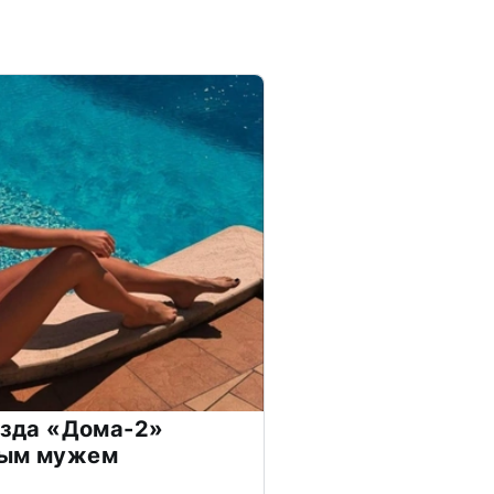
везда «Дома-2»
дым мужем