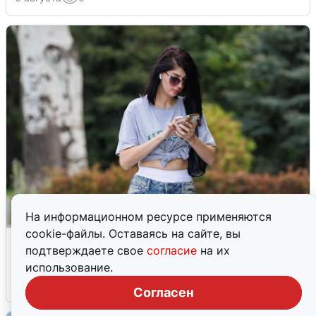
На информационном ресурсе применяются
cookie-файлы. Оставаясь на сайте, вы
Волгоградцы остались без
подтверждаете свое
согласие
на их
мобильного интернета
использование.
6 августа
0
Согласен