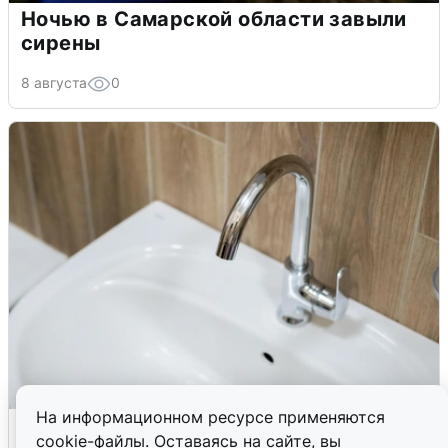
Ночью в Самарской области завыли
сирены
8 августа
0
На информационном ресурсе применяются
В Архангельске перенесли сроки
cookie-файлы. Оставаясь на сайте, вы