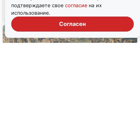
подключения горячей воды
подтверждаете свое
согласие
на их
использование.
7 августа
0
Согласен
Москвичи услышали грохот в небе:
подробности
7 августа
0