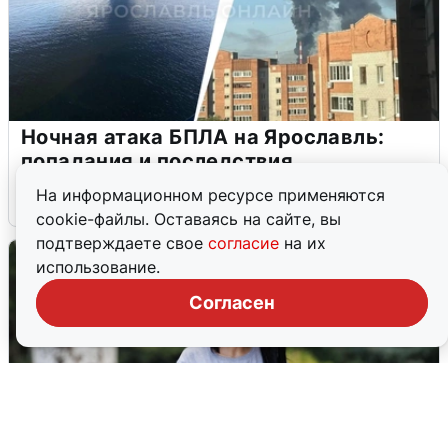
Ночная атака БПЛА на Ярославль:
попадания и последствия
На информационном ресурсе применяются
6 августа
0
cookie-файлы. Оставаясь на сайте, вы
подтверждаете свое
согласие
на их
использование.
Согласен