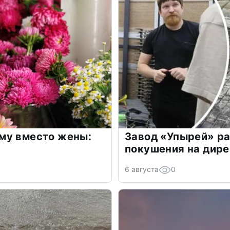
му вместо жены:
Завод «Упырей» ра
покушения на дир
6 августа
0