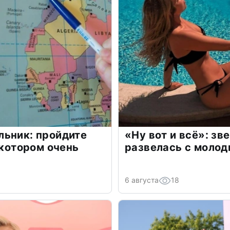
льник: пройдите
«Ну вот и всё»: з
 котором очень
развелась с моло
6 августа
18