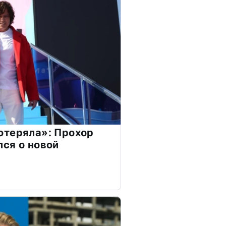
отеряла»: Прохор
ся о новой