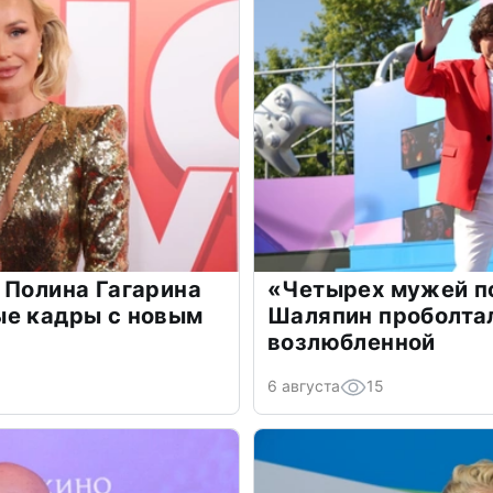
 Полина Гагарина
«Четырех мужей п
ые кадры с новым
Шаляпин проболтал
возлюбленной
6 августа
15