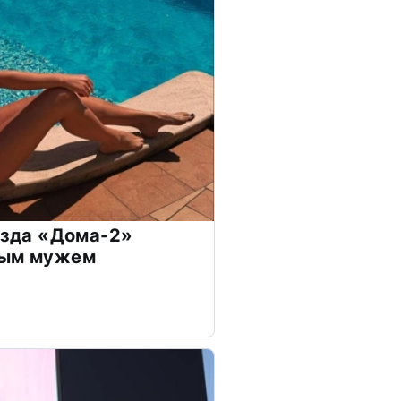
везда «Дома-2»
дым мужем