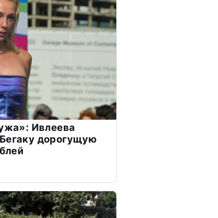
мужа»: Ивлеева
 Бегаку дорогущую
ублей