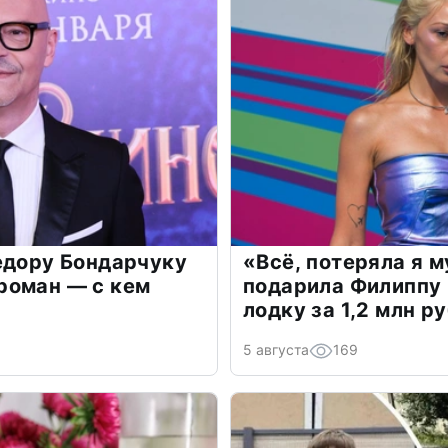
едору Бондарчуку
«Всё, потеряла я 
роман — с кем
подарила Филиппу
лодку за 1,2 млн р
5 августа
169