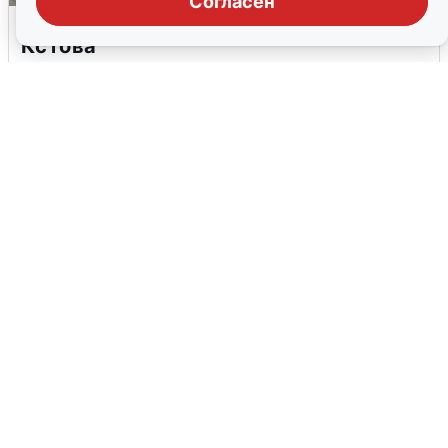
Согласен
Грохот в небе разбудил жителей
Кстова
4 августа
0
В Туре вода убывает, на других реках