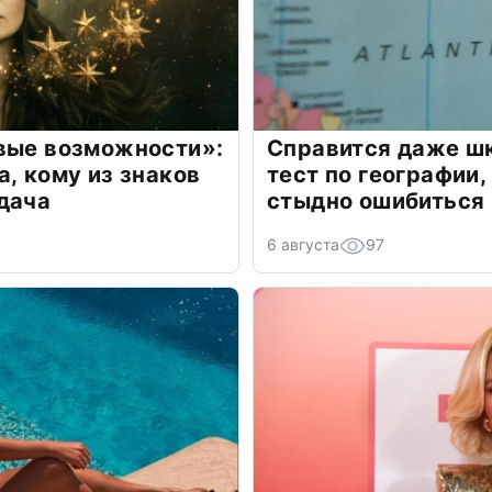
овые возможности»:
Справится даже шк
а, кому из знаков
тест по географии,
дача
стыдно ошибиться
6 августа
97