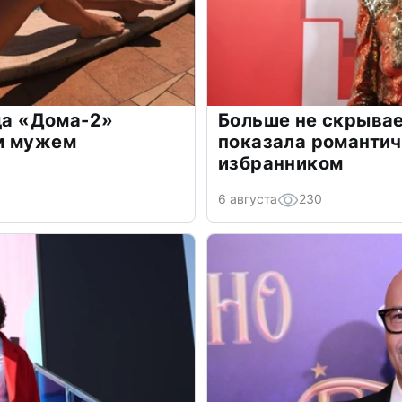
зда «Дома-2»
Больше не скрывае
м мужем
показала романти
избранником
6 августа
230