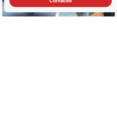
Согласен
Ночная атака БПЛА на Ярославль:
попадания и последствия
6 августа
0