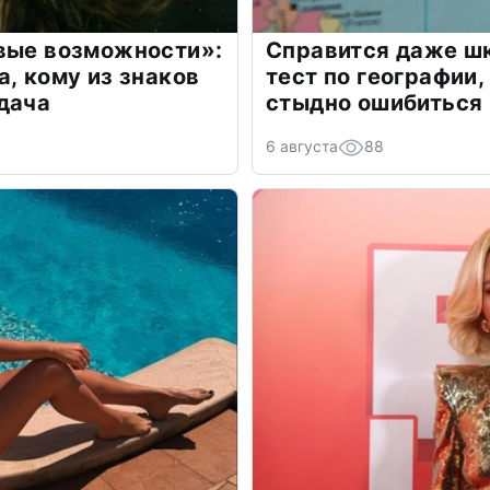
овые возможности»:
Справится даже шк
а, кому из знаков
тест по географии,
дача
стыдно ошибиться
6 августа
88