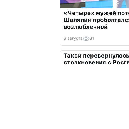
«Четырех мужей пот
Шаляпин проболтался
возлюбленной
6 августа
81
Такси перевернулось
столкновения с Росг