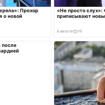
еряла»: Прохор
«Не просто слух»:
 о новой
приписывают новы
6 августа
70
 после
вардией