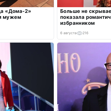
зда «Дома-2»
Больше не скрывае
м мужем
показала романти
избранником
6 августа
216