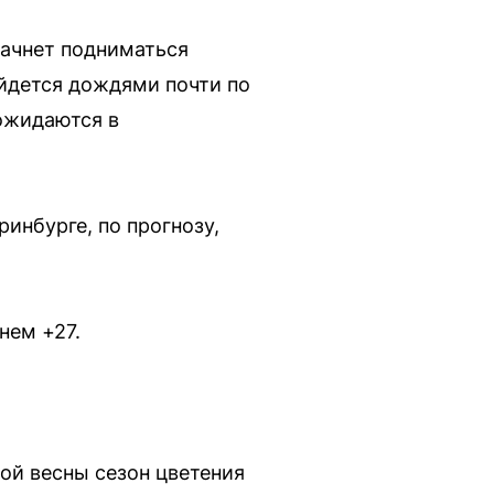
начнет подниматься
йдется дождями почти по
ожидаются в
инбурге, по прогнозу,
нем +27.
кой весны сезон цветения