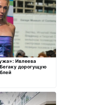
мужа»: Ивлеева
 Бегаку дорогущую
ублей