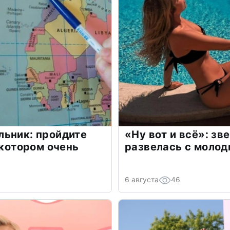
льник: пройдите
«Ну вот и всё»: з
 котором очень
развелась с моло
6 августа
46