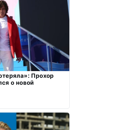
отеряла»: Прохор
ся о новой