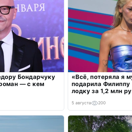
едору Бондарчуку
«Всё, потеряла я 
роман — с кем
подарила Филиппу
лодку за 1,2 млн р
5 августа
200