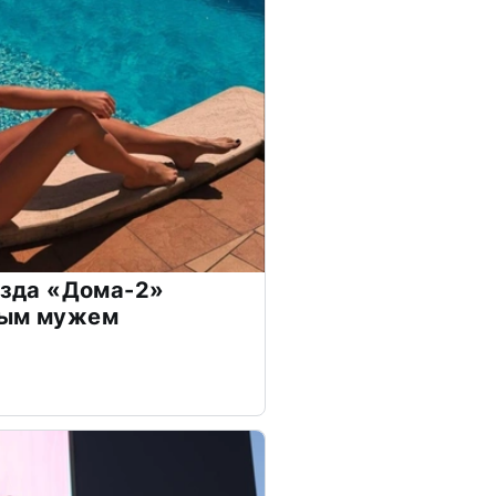
везда «Дома-2»
дым мужем