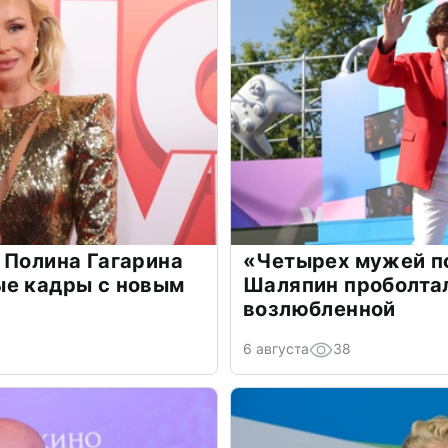
 Полина Гагарина
«Четырех мужей п
ые кадры с новым
Шаляпин проболтал
возлюбленной
6 августа
38