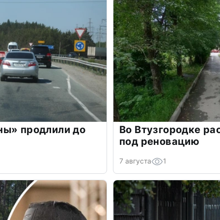
ны» продлили до
Во Втузгородке р
под реновацию
7 августа
1