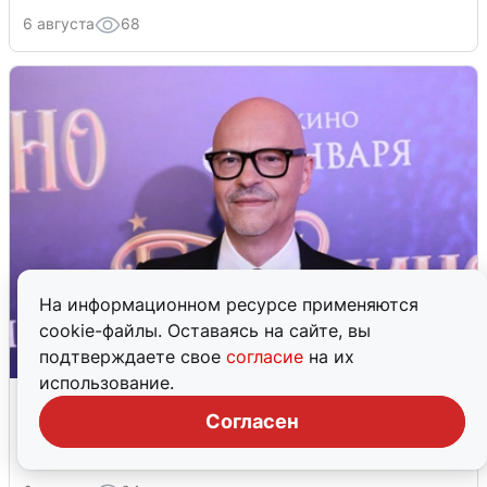
6 августа
68
На информационном ресурсе применяются
cookie-файлы. Оставаясь на сайте, вы
подтверждаете свое
согласие
на их
использование.
«Не просто слух»: Федору
Бондарчуку приписывают новый
Согласен
роман — с кем