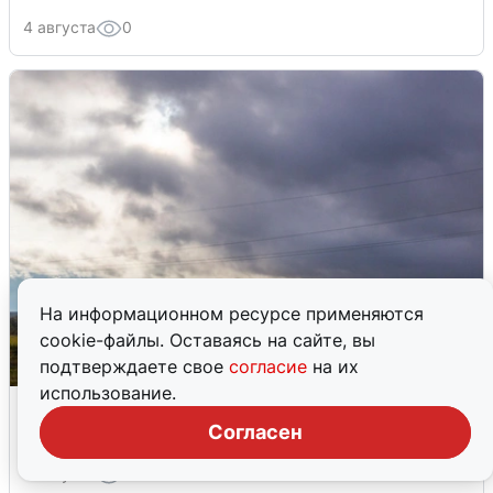
4 августа
0
На информационном ресурсе применяются
cookie-файлы. Оставаясь на сайте, вы
подтверждаете свое
согласие
на их
использование.
Над ХМАО впервые сбили
беспилотники
Согласен
3 августа
0