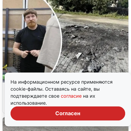
На информационном ресурсе применяются
Завод «Упырей» работает после
cookie-файлы. Оставаясь на сайте, вы
покушения на директора
подтверждаете свое
согласие
на их
использование.
6 августа
0
Согласен