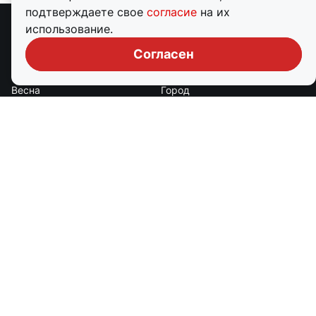
подтверждаете свое
согласие
на их
использование.
Рубрики
Согласен
Авто
Бизнес
Весна
Город
Дороги и транспорт
Еда
Животные
Здоровье
Зима
Криминал
Культура
Лето
Мой дом
Наука
Недвижимость
Образование
Общество
Он и она
Осень
Политика
Происшествия
Работа
Развлечения
Религия
Семья
Спорт