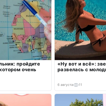
льник: пройдите
«Ну вот и всё»: з
 котором очень
развелась с моло
6 августа
11