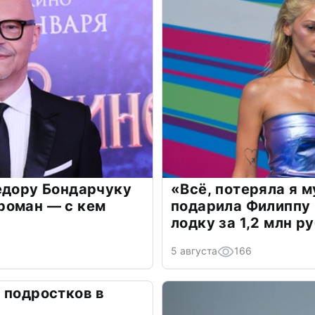
едору Бондарчуку
«Всё, потеряла я 
роман — с кем
подарила Филиппу
лодку за 1,2 млн р
5 августа
166
 подростков в