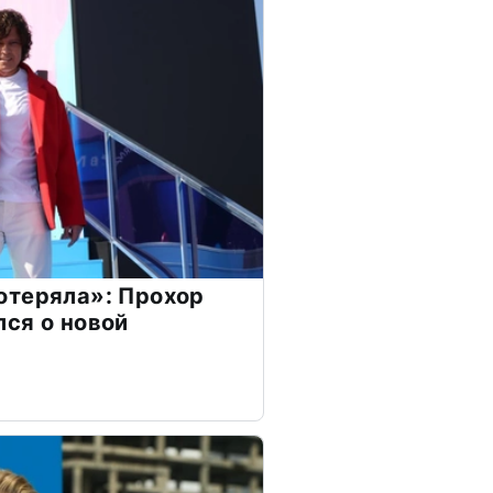
отеряла»: Прохор
ся о новой