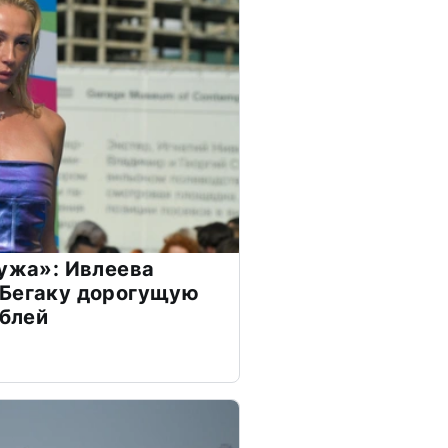
мужа»: Ивлеева
 Бегаку дорогущую
ублей