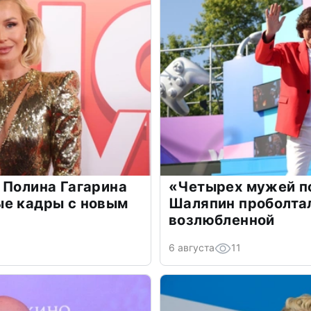
 Полина Гагарина
«Четырех мужей п
ые кадры с новым
Шаляпин проболтал
возлюбленной
6 августа
11