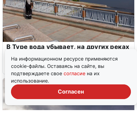
В Туре вода убывает, на других реках
области прибывает
На информационном ресурсе применяются
cookie-файлы. Оставаясь на сайте, вы
4 августа
0
подтверждаете свое
согласие
на их
использование.
Согласен