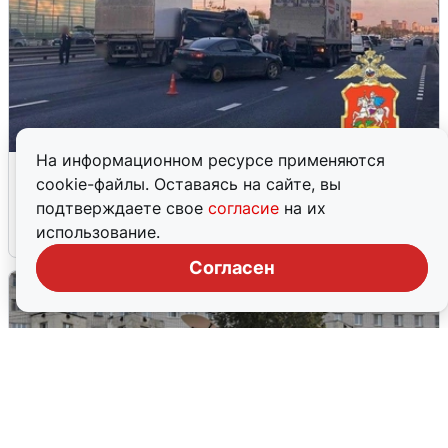
На информационном ресурсе применяются
Пять машин столкнулись на
cookie-файлы. Оставаясь на сайте, вы
Дмитровском шоссе в Подмосковье
подтверждаете свое
согласие
на их
использование.
4 августа
0
Согласен