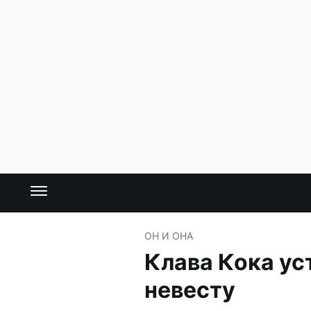
ОН И ОНА
Клава Кока ус
невесту