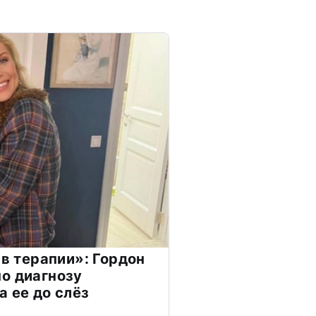
 в терапии»: Гордон
о диагнозу
а ее до слёз