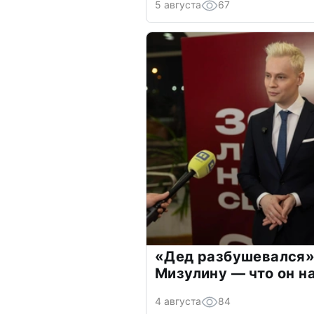
5 августа
67
«Дед разбушевался»
Мизулину — что он н
4 августа
84