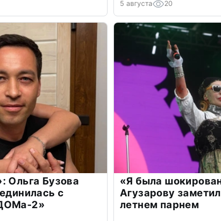
5 августа
20
: Ольга Бузова
«Я была шокирова
оединилась с
Агузарову заметил
«ДОМа-2»
летнем парнем