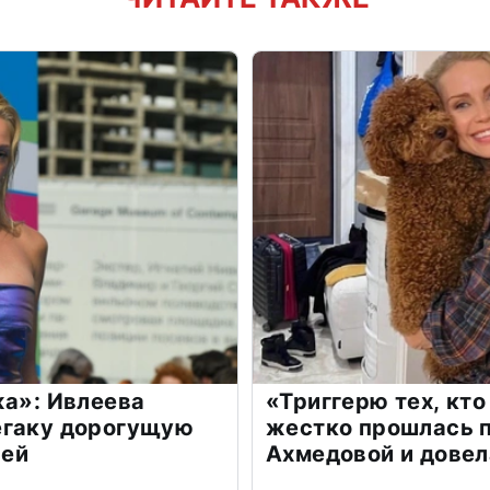
жа»: Ивлеева
«Триггерю тех, кто
егаку дорогущую
жестко прошлась п
лей
Ахмедовой и довел