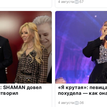
4 августа
57
: SHAMAN довел
«Я крутая»: певиц
атворил
похудела — как он
4 августа
36