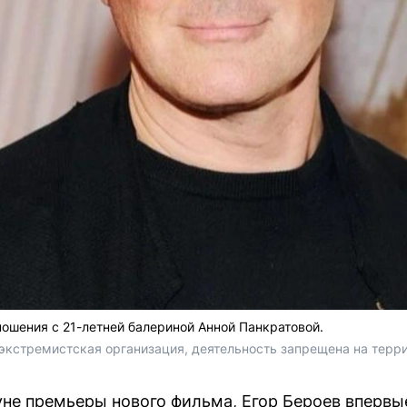
ношения с 21-летней балериной Анной Панкратовой.
 (экстремистская организация, деятельность запрещена на терр
уне премьеры нового фильма, Егор Бероев вперв