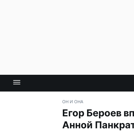
ОН И ОНА
Егор Бероев в
Анной Панкра