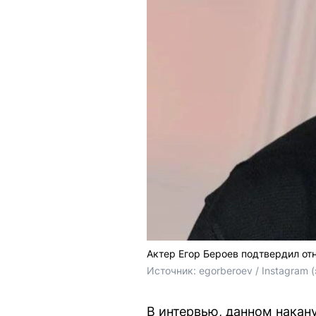
Актер Егор Бероев подтвердил от
Источник: 
egorberoev 
/ Instagram
В интервью, данном накан