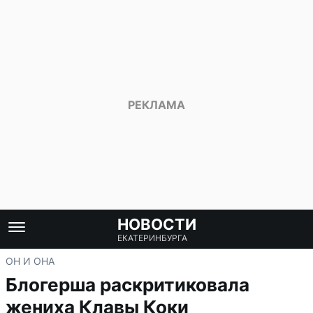
НОВОСТИ
ЕКАТЕРИНБУРГА
ОН И ОНА
Блогерша раскритиковала
жениха Клавы Коки