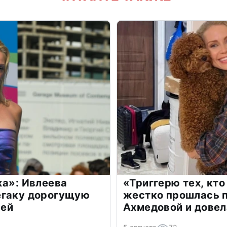
жа»: Ивлеева
«Триггерю тех, кто
егаку дорогущую
жестко прошлась п
лей
Ахмедовой и довел