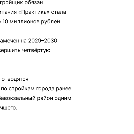
стройщик обязан
мпания «Практика» стала
о 10 миллионов рублей.
намечен на 2029–2030
авершить четвёртую
 отводятся
по стройкам города ранее
Завокзальный район одним
чшего.