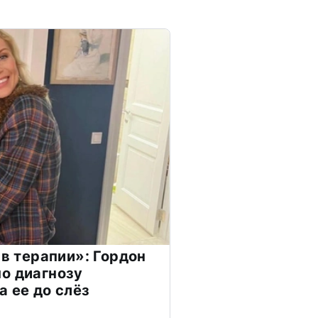
 в терапии»: Гордон
о диагнозу
а ее до слёз