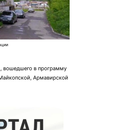
ации
а, вошедшего в программу
 Майкопской, Армавирской