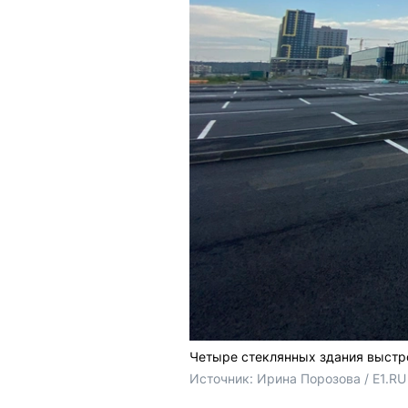
Четыре стеклянных здания выстр
Источник: 
Ирина Порозова / E1.RU