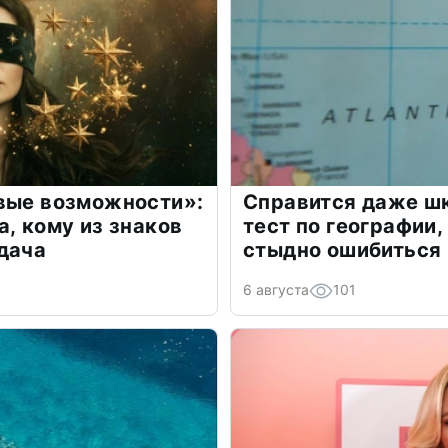
овые возможности»:
Справится даже шк
а, кому из знаков
тест по географии,
дача
стыдно ошибиться
6 августа
101