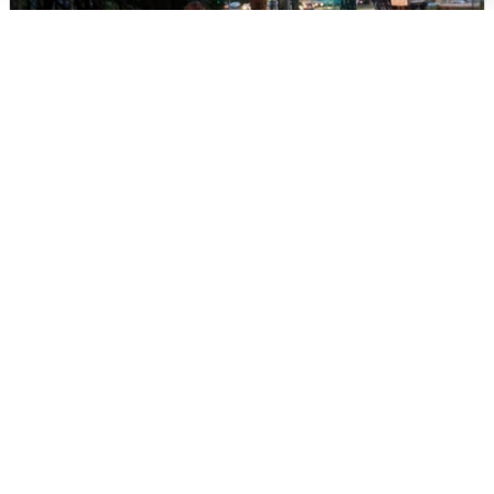
Опубликована карта отключений
воды в Воронеже
6 августа
0