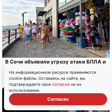
В Сочи объявили угрозу атаки БПЛА и
закрыли пляжи
На информационном ресурсе применяются
6 августа
0
cookie-файлы. Оставаясь на сайте, вы
подтверждаете свое
согласие
на их
использование.
Согласен