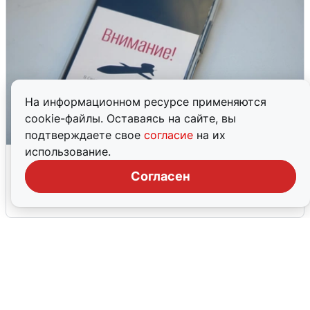
На информационном ресурсе применяются
cookie-файлы. Оставаясь на сайте, вы
подтверждаете свое
согласие
на их
использование.
Ракетная опасность в Свердловской
области: что известно
Согласен
6 августа
0