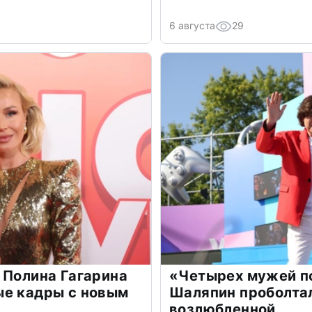
6 августа
29
 Полина Гагарина
«Четырех мужей п
ые кадры с новым
Шаляпин проболтал
возлюбленной