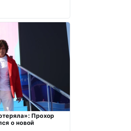
отеряла»: Прохор
ся о новой