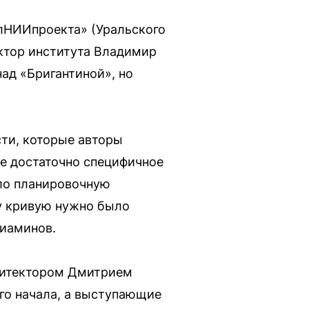
лНИИпроекта» (Уральского
ектор института Владимир
над «Бригантиной», но
сти, которые авторы
же достаточно специфичное
ало планировочную
ту кривую нужно было
ниаминов.
хитектором Дмитрием
го начала, а выступающие