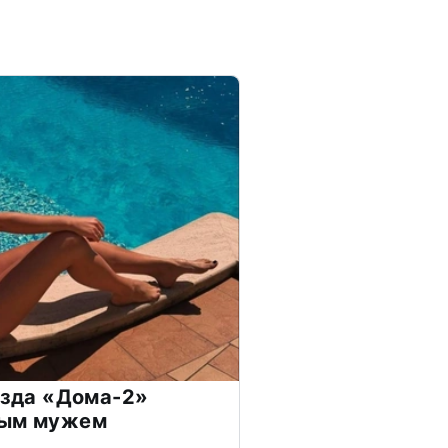
везда «Дома-2»
дым мужем